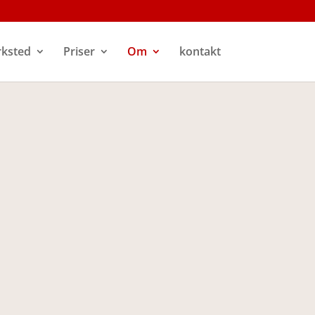
rksted
Priser
Om
kontakt